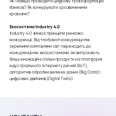
Як і навіщо проводити цифрову трансформацію
бізнесів? Як конкурувати з розвиненими
країнами?
Екосистема Industry 4.0
Industry 4.0 змінює принципи ринкової
конкуренції. Від «лобової» конкуренції між
окремими компаніями світ переходить до
конкуренції між екосистемами, які випускають
більш інноваційні спільні продукти на платформі
індустріального Iнтернету речей (IIoT),
алгоритмів обробки великих даних (Big Data) і
цифрових двійників (Digtal Twins).