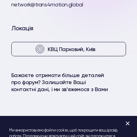
network@trans4mation.global
Локація
КВЦ Парковий, Київ
Бажаєте отримати більше деталей
про форум? Залишайте Ваші
контактні дані, і ми зв'яжемося з Вами
+
Facebook
YouTube
Telegram
Ми використовуємо файли cookie, щоб покращити ваш досвід
роботи. Продовжуючи відвідувати цей сайт, ви погоджуєтеся