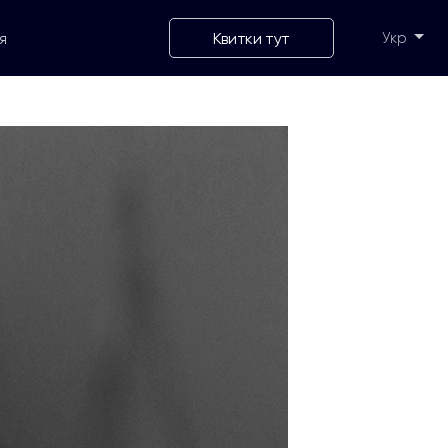
Квитки тут
Укр
я
Укр
Eng
Рус