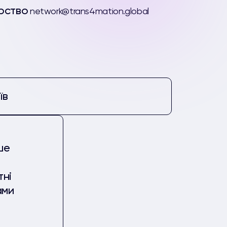
рство
network@trans4mation.global
їв
ше
тні
ами