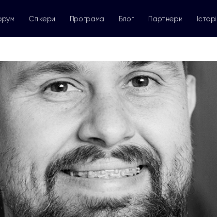
орум
Спікери
Програма
Блог
Партнери
Історі