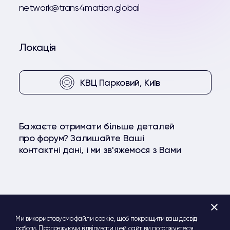
network@trans4mation.global
Локація
КВЦ Парковий, Київ
Бажаєте отримати більше деталей
про форум? Залишайте Ваші
контактні дані, і ми зв'яжемося з Вами
+
Facebook
YouTube
Telegram
Ми використовуємо файли cookie, щоб покращити ваш досвід
роботи. Продовжуючи відвідувати цей сайт, ви погоджуєтеся