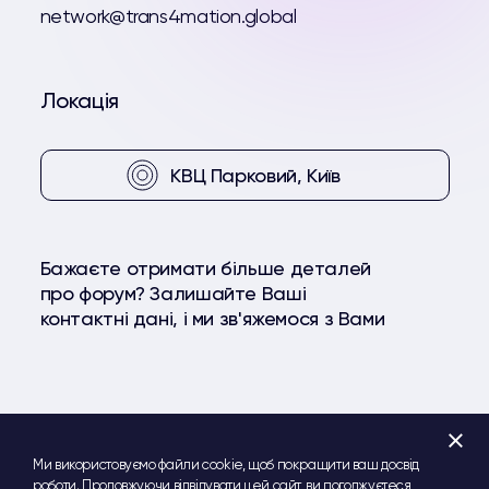
network@trans4mation.global
Локація
КВЦ Парковий, Київ
Бажаєте отримати більше деталей
про форум? Залишайте Ваші
контактні дані, і ми зв'яжемося з Вами
+
Facebook
YouTube
Telegram
Ми використовуємо файли cookie, щоб покращити ваш досвід
роботи. Продовжуючи відвідувати цей сайт, ви погоджуєтеся