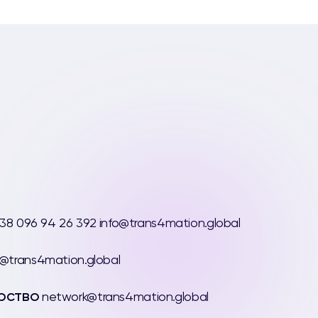
38 096 94 26 392
info@trans4mation.global
@trans4mation.global
рство
network@trans4mation.global