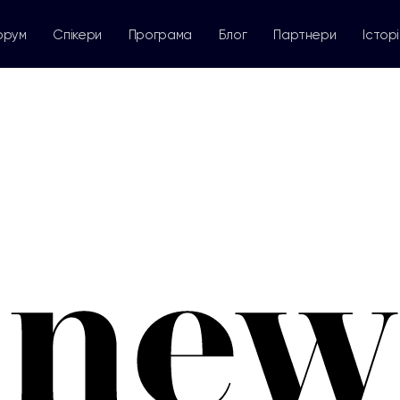
орум
Спікери
Програма
Блог
Партнери
Історі