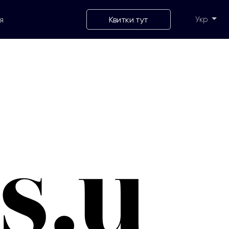
Квитки тут
Укр
я
Укр
Eng
Рус