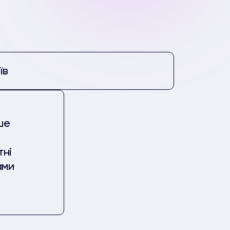
їв
ше
тні
ами